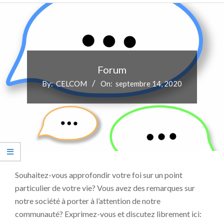
Primary
Navigation
Menu
Forum
By:
CELCOM
On:
septembre 14, 2020
Souhaitez-vous approfondir votre foi sur un point
particulier de votre vie? Vous avez des remarques sur
notre société à porter à l’attention de notre
communauté? Exprimez-vous et discutez librement ici: