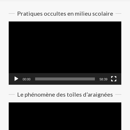
14
Pratiques occultes en milieu scolaire
Lecteur
vidéo
00:00
58:39
Le phénomène des toîles d’araignées
Lecteur
vidéo