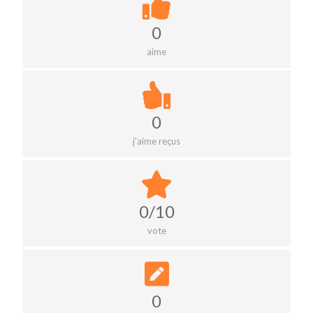
0
aime
0
j'aime reçus
0/10
vote
0