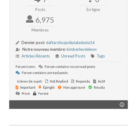
Posts
En ligne
6,975
Membres
Dernier post:
daftarsitusjudipialadunia16
Notre nouveau membre:
kimberleydeleon
Articles Récents
Unread Posts
Tags
Forum Icons:
Forum contains no unread posts
Forum contains unread posts
Icônes de sujet:
Not Replied
Repondu
Actif
Important
Épinglé
Non approuvé
Résolu
Privé
Fermé
2020-
09-