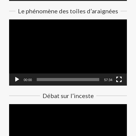
Le phénomène des toîles d’araignées
Lecteur
vidéo
00:00
57:34
Débat sur l’inceste
Lecteur
vidéo