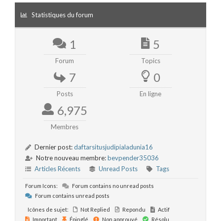
Statistiques du forum
1
5
Forum
Topics
7
0
Posts
En ligne
6,975
Membres
Dernier post:
daftarsitusjudipialadunia16
Notre nouveau membre:
bevpender35036
Articles Récents
Unread Posts
Tags
Forum Icons:
Forum contains no unread posts
Forum contains unread posts
Icônes de sujet:
Not Replied
Repondu
Actif
Important
Épinglé
Non approuvé
Résolu