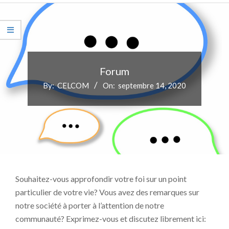
Primary
Navigation
Menu
Forum
By:
CELCOM
On:
septembre 14, 2020
Souhaitez-vous approfondir votre foi sur un point
particulier de votre vie? Vous avez des remarques sur
notre société à porter à l’attention de notre
communauté? Exprimez-vous et discutez librement ici: