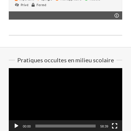
Privé
Fermé
2020-
09-
14
Pratiques occultes en milieu scolaire
Lecteur
vidéo
00:00
58:39