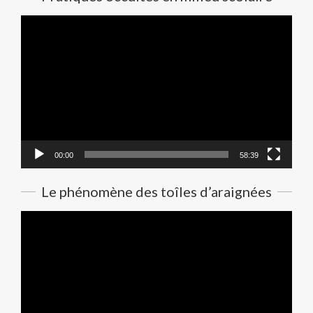
Lecteur
vidéo
00:00
58:39
Le phénomène des toîles d’araignées
Lecteur
vidéo