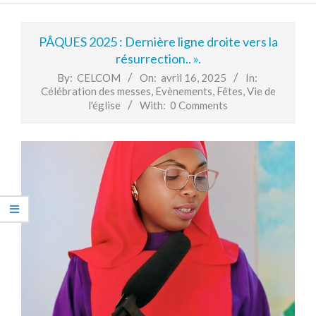
Primary
Navigation
PÂQUES 2025 : Dernière ligne droite vers la
Menu
résurrection.. ».
By:
CELCOM
On:
avril 16, 2025
In:
Célébration des messes
,
Evènements
,
Fêtes
,
Vie de
l'église
With:
0 Comments