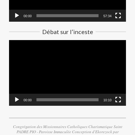
00:00
57:34
Débat sur l’inceste
Lecteur
vidéo
00:00
10:10
Congrégation des Missionnaires Catholiques Charismatique Saint
PADRE PIO - Paroisse Immaculée Conception d'Ekorezock par