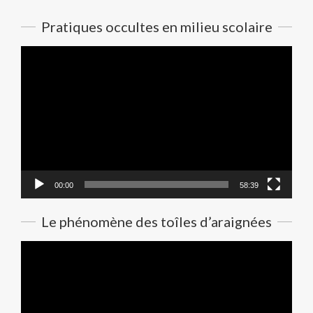
Pratiques occultes en milieu scolaire
Lecteur
vidéo
00:00
58:39
Le phénomène des toîles d’araignées
Lecteur
vidéo