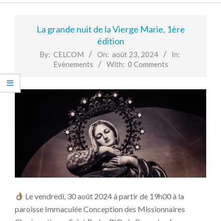
Primary
Navigation
La grande nuit de la Vierge Marie, 1ère
Menu
édition
By:
CELCOM
On:
août 23, 2024
In:
Evènements
With:
0 Comments
Le vendredi, 30 août 2024 à partir de 19h00 à la
paroisse Immaculée Conception des Missionnaires