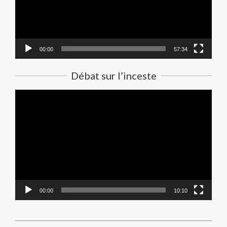
00:00
57:34
Débat sur l’inceste
Lecteur
vidéo
00:00
10:10